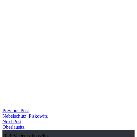
Post
Previous Post
Nebelschütz_Piskowitz
navigation
Next Post
Oberlausitz
2026 © Deutschbaselitz