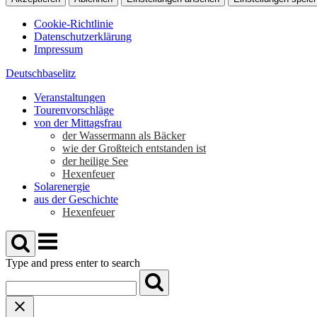
Cookie-Richtlinie
Datenschutzerklärung
Impressum
Skip
Deutschbaselitz
to
Veranstaltungen
content
Tourenvorschläge
von der Mittagsfrau
der Wassermann als Bäcker
wie der Großteich entstanden ist
der heilige See
Hexenfeuer
Solarenergie
aus der Geschichte
Hexenfeuer
Menu
Type and press enter to search